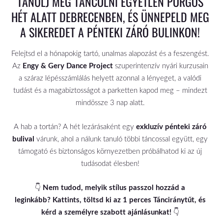
TANULJ MEG TÁNCOLNI EGYETLEN PÖRGŐS
HÉT ALATT DEBRECENBEN, ÉS ÜNNEPELD MEG
A SIKEREDET A PÉNTEKI ZÁRÓ BULINKON!
Felejtsd el a hónapokig tartó, unalmas alapozást és a feszengést.
Az
Engy & Gery Dance Project
szuperintenzív nyári kurzusain
a száraz lépésszámlálás helyett azonnal a lényeget, a valódi
tudást és a magabiztosságot a parketten kapod meg – mindezt
mindössze 3 nap alatt.
A hab a tortán? A hét lezárásaként egy
exkluzív pénteki záró
bulival
várunk, ahol a nálunk tanuló többi táncossal együtt, egy
támogató és biztonságos környezetben próbálhatod ki az új
tudásodat élesben!
👇
Nem tudod, melyik stílus passzol hozzád a
leginkább?
Kattints, töltsd ki az 1 perces Tánciránytűt, és
kérd a személyre szabott ajánlásunkat!
👇