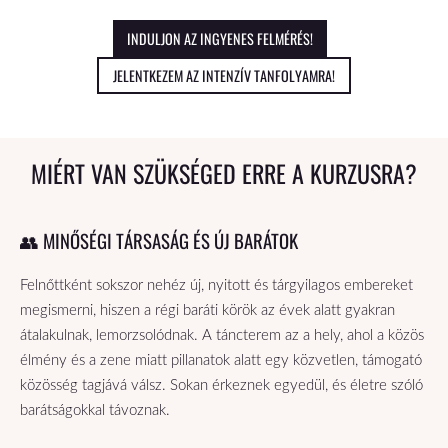
INDULJON AZ INGYENES FELMÉRÉS!
JELENTKEZEM AZ INTENZÍV TANFOLYAMRA!
MIÉRT VAN SZÜKSÉGED ERRE A KURZUSRA?
👥 MINŐSÉGI TÁRSASÁG ÉS ÚJ BARÁTOK
Felnőttként sokszor nehéz új, nyitott és tárgyilagos embereket
megismerni, hiszen a régi baráti körök az évek alatt gyakran
átalakulnak, lemorzsolódnak. A táncterem az a hely, ahol a közös
élmény és a zene miatt pillanatok alatt egy közvetlen, támogató
közösség tagjává válsz. Sokan érkeznek egyedül, és életre szóló
barátságokkal távoznak.