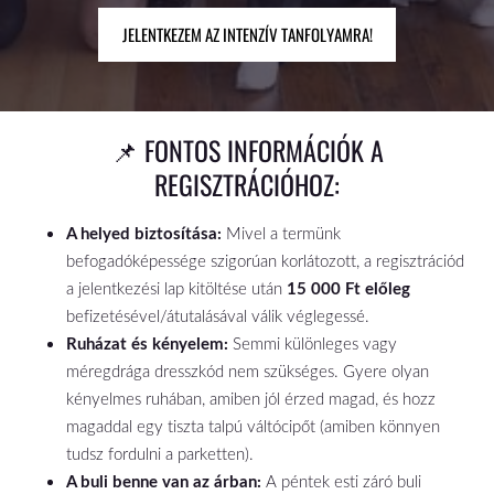
​JELENTKEZEM AZ INTENZÍV TANFOLYAMRA!​
📌 FONTOS INFORMÁCIÓK A
REGISZTRÁCIÓHOZ:
A helyed biztosítása:
Mivel a termünk
befogadóképessége szigorúan korlátozott, a regisztrációd
a jelentkezési lap kitöltése után
15 000 Ft előleg
befizetésével/átutalásával válik véglegessé.
Ruházat és kényelem:
Semmi különleges vagy
méregdrága dresszkód nem szükséges. Gyere olyan
kényelmes ruhában, amiben jól érzed magad, és hozz
magaddal egy tiszta talpú váltócipőt (amiben könnyen
tudsz fordulni a parketten).
A buli benne van az árban:
A péntek esti záró buli