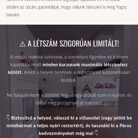
sétálni az utcán, garantáljuk, hogy nálunk táncolni is meg fogsz
tanulni.
⚠️ A LÉTSZÁM SZIGORÚAN LIMITÁLT!
A magas szakmai színvonal, a személyes figyelem és a terem
kapacitása miatt
minden kurzusunk maximális létszámhoz
kötött
. Amint a helyek betelnek, a regisztrációt automatikusan
lezárjuk.
Ne halaszd őszre a döntést, tegyél egy próbát ezen a nyáron, és
töltsd meg pezsgéssel az estéidet!
👇
Biztosítsd a helyed, válaszd ki a stílusodat (vagy jelöld be
mindhármat a teljes nyári restartért), és használd ki a Páros
kedvezményeket még ma!
👇