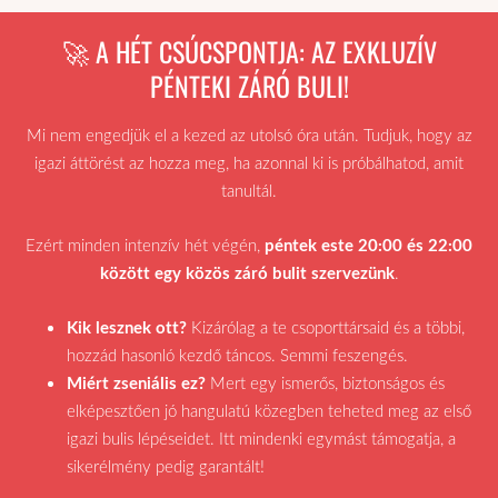
🚀 A HÉT CSÚCSPONTJA: AZ EXKLUZÍV
PÉNTEKI ZÁRÓ BULI!
Mi nem engedjük el a kezed az utolsó óra után. Tudjuk, hogy az
igazi áttörést az hozza meg, ha azonnal ki is próbálhatod, amit
tanultál.
Ezért minden intenzív hét végén,
péntek este 20:00 és 22:00
között egy közös záró bulit szervezünk
.
Kik lesznek ott?
Kizárólag a te csoporttársaid és a többi,
hozzád hasonló kezdő táncos. Semmi feszengés.
Miért zseniális ez?
Mert egy ismerős, biztonságos és
elképesztően jó hangulatú közegben teheted meg az első
igazi bulis lépéseidet. Itt mindenki egymást támogatja, a
sikerélmény pedig garantált!