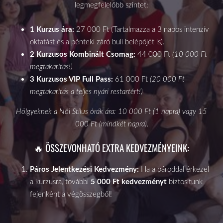
legmegfelelőbb szintet:
1 Kurzus ára:
27 000 Ft (Tartalmazza a 3 napos intenzív
oktatást és a pénteki záró buli belépőjét is).
2 Kurzusos Kombinált Csomag:
44 000 Ft
(10 000 Ft
megtakarítás!)
3 Kurzusos VIP Full Pass:
61 000 Ft
(20 000 Ft
megtakarítás a teljes nyári restartért!)
Hölgyeknek a Női Stílus órák ára: 10 000 Ft (1 napra) vagy 15
000 Ft (mindkét napra).
🔥 ÖSSZEVONHATÓ EXTRA KEDVEZMÉNYEINK:
Páros Jelentkezési Kedvezmény:
Ha a pároddal érkezel
a kurzusra, további
5 000 Ft kedvezményt
biztosítunk
fejenként a végösszegből!