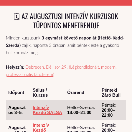
🗓️ AZ AUGUSZTUSI INTENZÍV KURZUSOK
TŰPONTOS MENETRENDJE
Minden kurzusunk
3 egymást követő napon át (Hétfő-Kedd-
Szerda)
zajlik, naponta 3 órában, amit péntek este a gyakorló
buli koronáz meg.
Helyszín:
Debrecen, Déli sor 29. (Légkondicionált, modern,
professzionális táncterem)
Stílus /
Pénteki
Időpont
Órarend
Kurzus
Záró Buli
Péntek:
Auguszt
Intenzív
Hétfő–Szerda:
20:00–
us 3–5.
Kezdő SALSA
18:00–21:00
22:00
Intenzív
Péntek:
Auguszt
Hétfő–Szerda:
Kezdő
20:00–