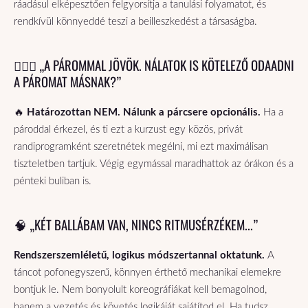
ráadásul elképesztően felgyorsítja a tanulási folyamatot, és
rendkívül könnyeddé teszi a beilleszkedést a társaságba.
👩‍❤️‍👨 „A PÁROMMAL JÖVÖK. NÁLATOK IS KÖTELEZŐ ODAADNI
A PÁROMAT MÁSNAK?”
🔥
Határozottan NEM. Nálunk a párcsere opcionális.
Ha a
pároddal érkezel, és ti ezt a kurzust egy közös, privát
randiprogramként szeretnétek megélni, mi ezt maximálisan
tiszteletben tartjuk. Végig egymással maradhattok az órákon és a
pénteki buliban is.
🧠 „KÉT BALLÁBAM VAN, NINCS RITMUSÉRZÉKEM...”
Rendszerszemléletű, logikus módszertannal oktatunk.
A
táncot pofonegyszerű, könnyen érthető mechanikai elemekre
bontjuk le. Nem bonyolult koreográfiákat kell bemagolnod,
hanem a vezetés és követés logikáját sajátítod el. Ha tudsz