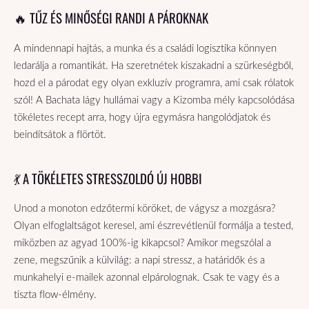
🔥 TŰZ ÉS MINŐSÉGI RANDI A PÁROKNAK
A mindennapi hajtás, a munka és a családi logisztika könnyen
ledarálja a romantikát. Ha szeretnétek kiszakadni a szürkeségből,
hozd el a párodat egy olyan exkluzív programra, ami csak rólatok
szól! A Bachata lágy hullámai vagy a Kizomba mély kapcsolódása
tökéletes recept arra, hogy újra egymásra hangolódjatok és
beindítsátok a flörtöt.
💃 A TÖKÉLETES STRESSZOLDÓ ÚJ HOBBI
Unod a monoton edzőtermi köröket, de vágysz a mozgásra?
Olyan elfoglaltságot keresel, ami észrevétlenül formálja a tested,
miközben az agyad 100%-ig kikapcsol? Amikor megszólal a
zene, megszűnik a külvilág: a napi stressz, a határidők és a
munkahelyi e-mailek azonnal elpárolognak. Csak te vagy és a
tiszta flow-élmény.