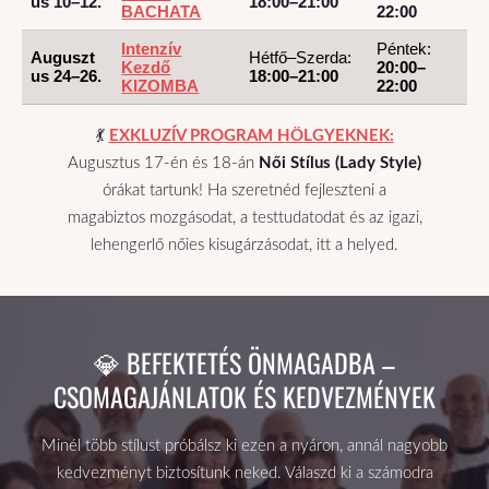
us 10–12.
18:00–21:00
BACHATA
22:00
Intenzív
Péntek:
Auguszt
Hétfő–Szerda:
Kezdő
20:00–
us 24–26.
18:00–21:00
KIZOMBA
22:00
💃
EXKLUZÍV PROGRAM HÖLGYEKNEK:
Augusztus 17-én és 18-án
Női Stílus (Lady Style)
órákat tartunk! Ha szeretnéd fejleszteni a
magabiztos mozgásodat, a testtudatodat és az igazi,
lehengerlő nőies kisugárzásodat, itt a helyed.
💎 BEFEKTETÉS ÖNMAGADBA –
CSOMAGAJÁNLATOK ÉS KEDVEZMÉNYEK
Minél több stílust próbálsz ki ezen a nyáron, annál nagyobb
kedvezményt biztosítunk neked. Válaszd ki a számodra